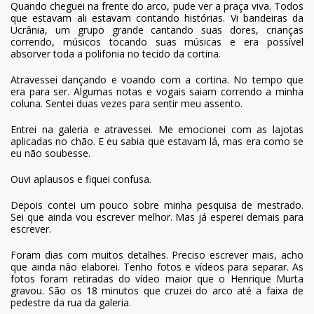
Quando cheguei na frente do arco, pude ver a praça viva. Todos
que estavam ali estavam contando histórias. Vi bandeiras da
Ucrânia, um grupo grande cantando suas dores, crianças
correndo, músicos tocando suas músicas e era possível
absorver toda a polifonia no tecido da cortina.
Atravessei dançando e voando com a cortina. No tempo que
era para ser. Algumas notas e vogais saiam correndo a minha
coluna. Sentei duas vezes para sentir meu assento.
Entrei na galeria e atravessei. Me emocionei com as lajotas
aplicadas no chão. E eu sabia que estavam lá, mas era como se
eu não soubesse.
Ouvi aplausos e fiquei confusa.
Depois contei um pouco sobre minha pesquisa de mestrado.
Sei que ainda vou escrever melhor. Mas já esperei demais para
escrever.
Foram dias com muitos detalhes. Preciso escrever mais, acho
que ainda não elaborei. Tenho fotos e vídeos para separar. As
fotos foram retiradas do vídeo maior que o Henrique Murta
gravou. São os 18 minutos que cruzei do arco até a faixa de
pedestre da rua da galeria.