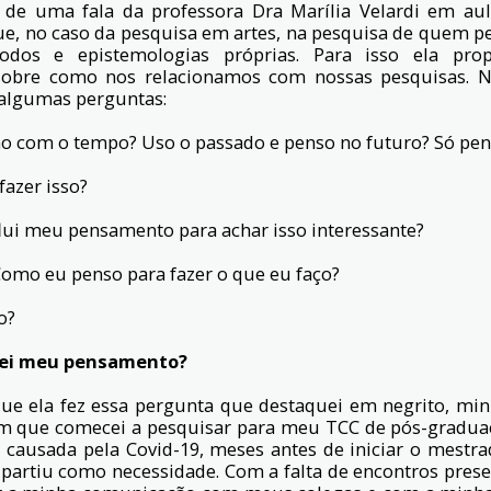
 de uma fala da professora Dra Marília Velardi em aul
que, no caso da pesquisa em artes, na pesquisa de quem pe
todos e epistemologias próprias. Para isso ela pr
sobre como nos relacionamos com nossas pesquisas. 
 algumas perguntas:
o com o tempo? Uso o passado e penso no futuro? Só pen
fazer isso?
flui meu pensamento para achar isso interessante?
omo eu penso para fazer o que eu faço?
o?
zei meu pensamento?
 ela fez essa pergunta que destaquei em negrito, mi
 que comecei a pesquisar para meu TCC de pós-graduaç
 causada pela Covid-19, meses antes de iniciar o mestr
 partiu como necessidade. Com a falta de encontros presen