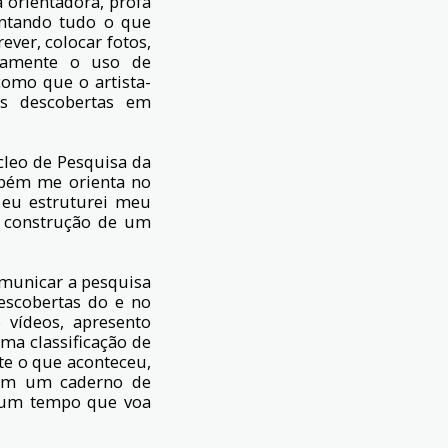
orientadora, profa
entando tudo o que
ever, colocar fotos,
atamente o uso de
omo que o artista-
s descobertas em
cleo de Pesquisa da
mbém me orienta no
 eu estruturei meu
a construção de um
omunicar a pesquisa
escobertas do e no
o vídeos, apresento
ma classificação de
te o que aconteceu,
bém um caderno de
 num tempo que voa