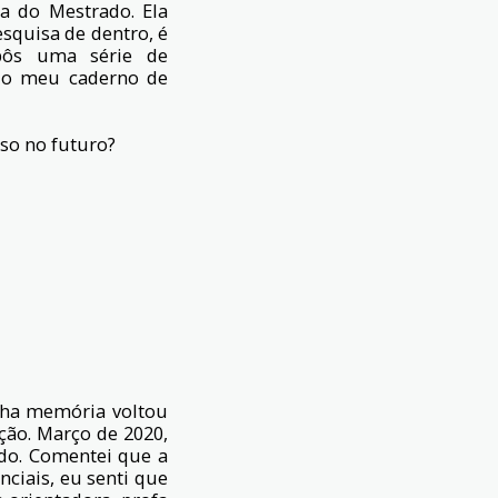
a do Mestrado. Ela
squisa de dentro, é
opôs uma série de
No meu caderno de
so no futuro?
nha memória voltou
ão. Março de 2020,
ado. Comentei que a
ciais, eu senti que