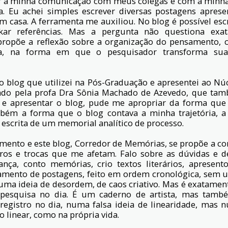
ar a minha comunicação com meus colegas e com a minha 
a. Eu achei simples escrever diversas postagens apres
m casa. A ferramenta me auxiliou. No blog é possível escr
inkar referências. Mas a pergunta não questiona ex
propõe a reflexão sobre a organização do pensamento, c
sa, na forma em que o pesquisador transforma sua
i o blog que utilizei na Pós-Graduação e apresentei ao Nú
ado pela profa Dra Sônia Machado de Azevedo, que ta
r e apresentar o blog, pude me apropriar da forma que
ém a forma que o blog contava a minha trajetória, 
a escrita de um memorial analítico de processo.
ento e este blog, Corredor de Memórias, se propõe a c
ros e trocas que me afetam. Falo sobre as dúvidas e d
nça, conto memórias, crio textos literários, apresent
mento de postagens, feito em ordem cronológica, sem u
uma ideia de desordem, de caos criativo. Mas é exatamen
pesquisa no dia. É um caderno de artista, mas tam
registro no dia, numa falsa ideia de linearidade, mas
 linear, como na própria vida.