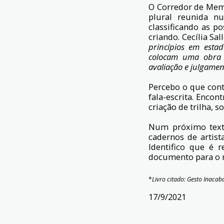
O Corredor de Mem
plural reunida n
classificando as p
criando. Cecília Sa
princípios em esta
colocam uma obra e
avaliação e julgament
Percebo o que conto
fala-escrita. Enco
criação de trilha, s
Num próximo texto
cadernos de artis
Identifico que é 
documento para o 
*
Livro citado: Gesto Inacaba
17/9/2021