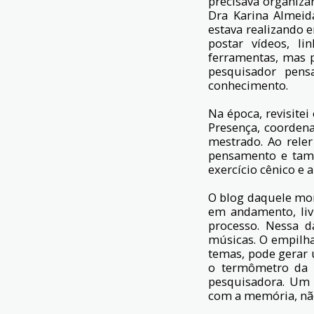
precisava organiz
Dra Karina Almeid
estava realizando e
postar vídeos, l
ferramentas, mas 
pesquisador pen
conhecimento.
Na época, revisite
Presença, coorden
mestrado. Ao rele
pensamento e tamb
exercício cênico e 
O blog daquele mom
em andamento, liv
processo. Nessa da
músicas. O empilha
temas, pode gerar 
o termômetro da 
pesquisadora. Um 
com a memória, não