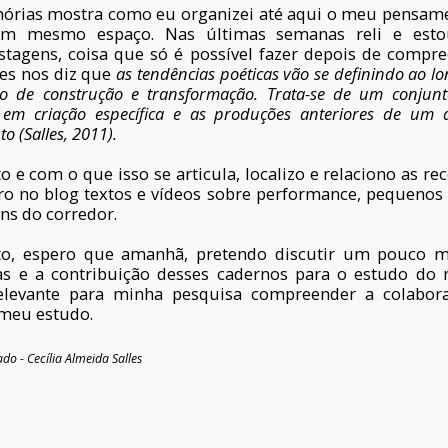
órias mostra como eu organizei até aqui o meu pensam
um mesmo espaço. Nas últimas semanas reli e esto
ostagens, coisa que só é possível fazer depois de compr
lles nos diz que
as tendências poéticas vão se definindo ao l
do de construção e transformação. Trata-se de um conjunt
m criação específica e as produções anteriores de um a
o (Salles, 2011).
 e com o que isso se articula, localizo e relaciono as r
ntro no blog textos e vídeos sobre performance, pequeno
ons do corredor.
, espero que amanhã, pretendo discutir um pouco ma
tas e a contribuição desses cadernos para o estudo do 
relevante para minha pesquisa compreender a colabor
meu estudo.
do - Cecília Almeida Salles