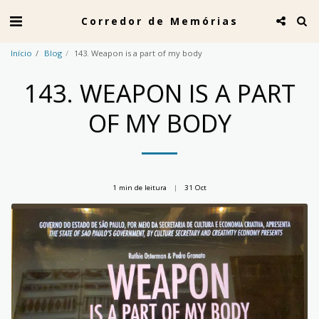
Corredor de Memórias
Início
Blog
143. Weapon is a part of my body
143. WEAPON IS A PART
OF MY BODY
1 min de leitura
31
Oct