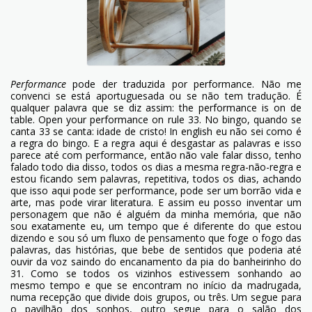
Performance
pode der traduzida por performance. Não me
convenci se está aportuguesada ou se não tem tradução. É
qualquer palavra que se diz assim: the performance is on de
table. Open your performance on rule 33. No bingo, quando se
canta 33 se canta: idade de cristo! In english eu não sei como é
a regra do bingo. E a regra aqui é desgastar as palavras e isso
parece até com performance, então não vale falar disso, tenho
falado todo dia disso, todos os dias a mesma regra-não-regra e
estou ficando sem palavras, repetitiva, todos os dias, achando
que isso aqui pode ser performance, pode ser um borrão vida e
arte, mas pode virar literatura. E assim eu posso inventar um
personagem que não é alguém da minha memória, que não
sou exatamente eu, um tempo que é diferente do que estou
dizendo e sou só um fluxo de pensamento que foge o fogo das
palavras, das histórias, que bebe de sentidos que poderia até
ouvir da voz saindo do encanamento da pia do banheirinho do
31. Como se todos os vizinhos estivessem sonhando ao
mesmo tempo e que se encontram no início da madrugada,
numa recepção que divide dois grupos, ou três. Um segue para
o pavilhão dos sonhos, outro segue para o salão dos